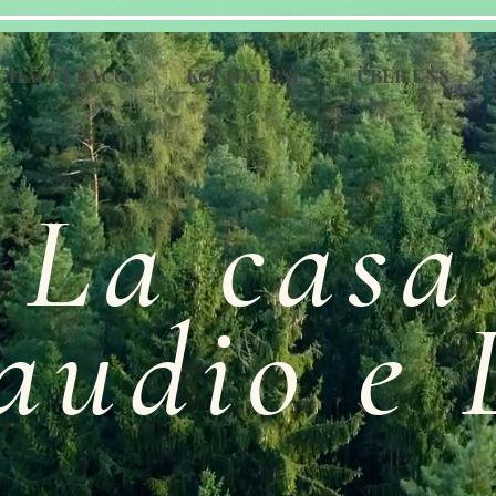
CHALET BACO´
KOCHKURSE
ÜBER UNS
La casa
audio e